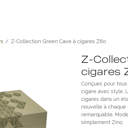
Experiences
Chronicles
rs
Z-Collection Green Cave à cigares Z60
Z-Collec
cigares 
Conçues pour tous
cigare avec style.
cigares dans un ét
nouvelle à chaque 
remarquable. Moder
simplement Zino.