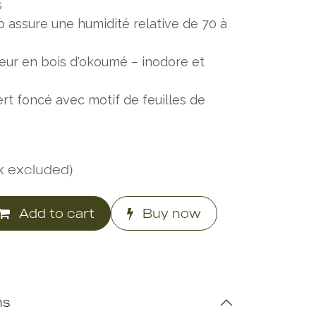
s
o assure une humidité relative de 70 à
rieur en bois d'okoumé – inodore et
vert foncé avec motif de feuilles de
x excluded)
Add to cart
Buy now
ns