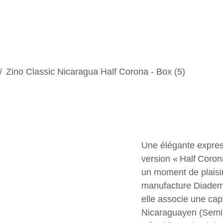
ues
Experiences
Chronicles
ino
Zino Classic Nicaragua Half Corona - Box (5)
Zino Clas
Corona - 
Une élégante expre
cette version « Hal
invite à un moment
Conçue à la manuf
S.A. au Honduras, 
Connecticut, un lie