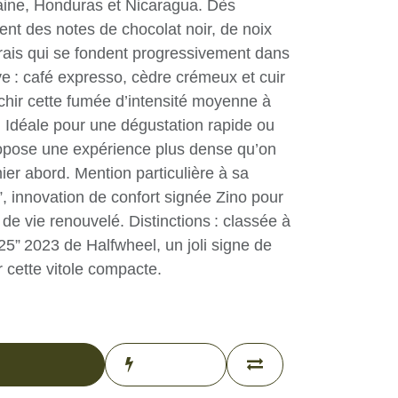
acs de République dominicaine,
gua. Dès l’allumage, s’échappent des
oir, de noix salées et de poivre frais
gressivement dans un registre plus
sso, cèdre crémeux et cuir souple
cette fumée d’intensité moyenne à
e. Idéale pour une dégustation rapide
lle propose une expérience plus dense
au premier abord. Mention particulière
nchée”, innovation de confort signée
 à un mode de vie renouvelé.
ée à la 11ᵉ place du “Top 25” 2023 de
 signe de reconnaissance pour cette
xcluded)