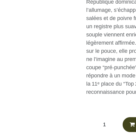
assemblage de tab
Honduras et Nicara
notes de chocolat n
qui se fondent pro
suave : café expre
viennent enrichir 
légèrement affirmé
ou sur le pouce, e
qu’on ne l’imagine 
à sa coupe “pré‑pu
Zino pour répondre
Distinctions : class
Halfwheel, un joli
vitole compacte.
CHF
27.75
(Tax e