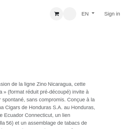
Sign in
EN
sic Nicaragua Half
Box (5)
ssion de la ligne Zino Nicaragua,
f Corona » (format réduit pré‑découpé)
 de plaisir spontané, sans compromis.
acture Diadema Cigars de Honduras
elle associe une cape Ecuador
n Nicaraguayen (Semilla 56) et un