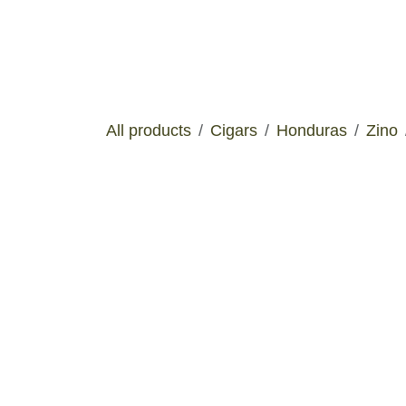
Skip to Content
Manifesto
Boutiq
All products
Cigars
Honduras
Z