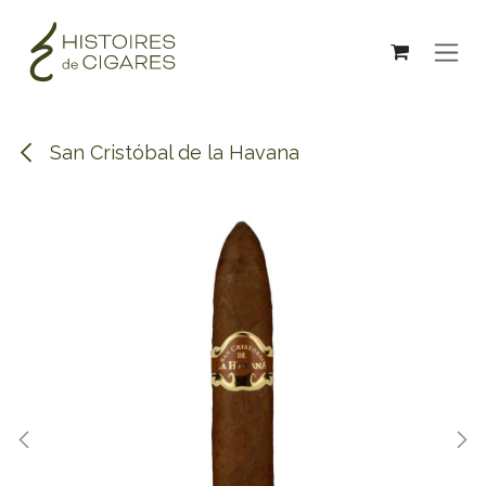
Skip to Content
San Cristóbal de la Havana