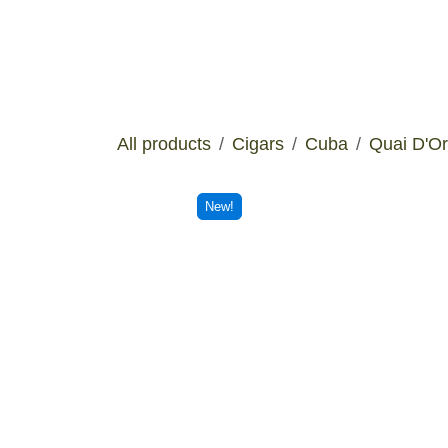
Skip to Content
Manifesto
Boutiq
All products
Cigars
Cuba
Quai 
New!
New!