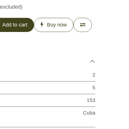
 excluded)
Add to cart
Buy now
2
5
153
Cuba