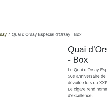
ues
Experiences
Chronicles
D'Orsay
Quai d’Orsay Especial d’Orsay - Box
Quai d’Or
- Box
Le Quai d’Orsay Es
le 50e anniversaire
été dévoilée lors 
S.A. Le cigare ren
tradition et d’excel