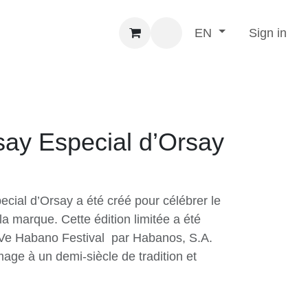
Sign in
EN
say Especial d’Orsay
pecial d’Orsay a été créé pour célébrer
 de la marque. Cette édition limitée a
du XXIVe Habano Festival par Habanos,
d hommage à un demi-siècle de
lence.