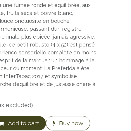
ile une fumée ronde et équilibrée, aux
é, fruits secs et poivre blanc,
douce onctuosité en bouche.
armonieuse, passant d’un registre
 finale plus épicée, jamais agressive.
le, ce petit robusto (4 x 52) est pensé
périence sensorielle complète en moins
’esprit de la marque : un hommage à la
ouceur du moment. La Preferida a été
on InterTabac 2017 et symbolise
erche d’équilibre et de justesse chère à
ax excluded)
Add to cart
Buy now