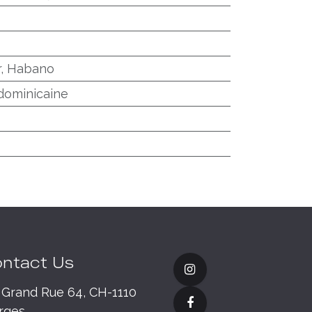
r, Habano
dominicaine
ntact Us
Grand Rue 64, CH-1110
rges