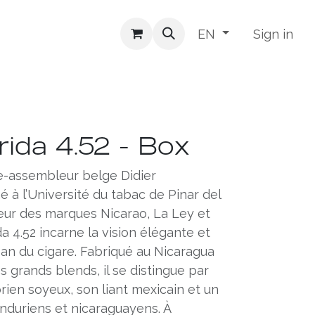
Sign in
EN
rida 4.52 - Box
e-assembleur belge Didier
 à l’Université du tabac de Pinar del
teur des marques Nicarao, La Ley et
da 4.52 incarne la vision élégante et
isan du cigare. Fabriqué au Nicaragua
es grands blends, il se distingue par
ien soyeux, son liant mexicain et un
duriens et nicaraguayens. À