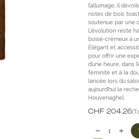
l’allumage, il dévo
notes de bois toast
soutenue par une 
L’évolution reste h
boisé-crémeux à une
Élégant et accessib
pour offrir une ex
d’une heure, dans l
féminité et à la d
lancée lors du sal
aujourd’hui la rech
Houvenaghel.
CHF
204.26
(T