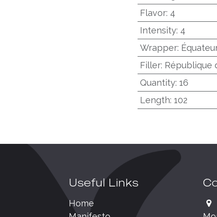
Flavor
:
4
Intensity
:
4
Wrapper
:
Équateu
Filler
:
République 
Quantity
:
16
Length
:
102
Useful Links
Co
Home
Manifesto
Mo