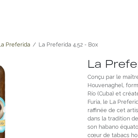
Experiences
Chronicles
La Preferida
La Preferida 4.52 - Box
La Prefe
Conçu par le maîtr
Houvenaghel, formé
Río (Cuba) et créa
Furia, le La Preferi
raffinée de cet art
dans la tradition d
son habano équator
cœur de tabacs hon