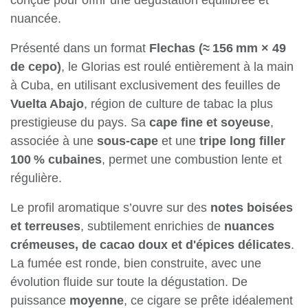
singulière, conçue pour offrir une dégustation
équilibrée et nuancée.
Présenté dans un format
Flechas (≈ 156 mm × 49
de cepo)
, le Glorias est roulé entièrement à la
main à Cuba, en utilisant exclusivement des
feuilles de
Vuelta Abajo
, région de culture de
tabac la plus prestigieuse du pays. Sa
cape fine
et soyeuse
, associée à une
sous-cape
et une
tripe long filler 100 % cubaines
, permet une
combustion lente et régulière.
Le profil aromatique s’ouvre sur des
notes
boisées et terreuses
, subtilement enrichies de
nuances crémeuses, de cacao doux et
d'épices délicates
. La fumée est ronde, bien
construite, avec une évolution fluide sur toute la
dégustation. De puissance
moyenne
, ce cigare