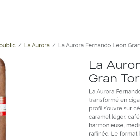
Experiences
Chronicles
public
La Aurora
La Aurora Fernando Leon Gran
La Auro
Gran Tor
La Aurora Fernand
transformé en ciga
profil s’ouvre sur c
caramel léger, café
harmonieuse, mediu
raffinée. Le format