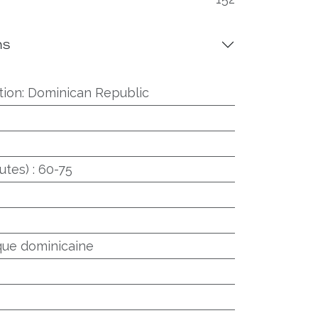
ns
tion
:
Dominican Republic
utes)
:
60-75
que dominicaine