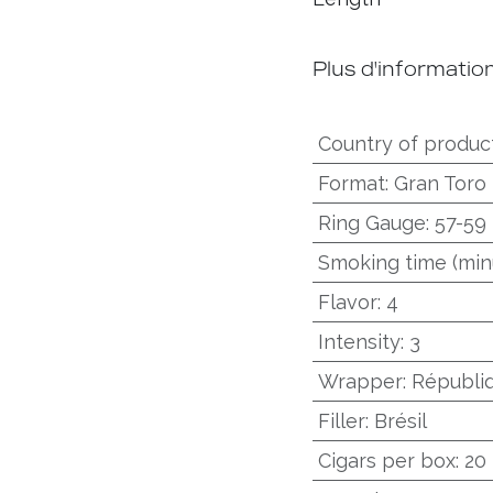
Plus d'informatio
Country of produc
Format
:
Gran Toro
Ring Gauge
:
57-59
Smoking time (min
Flavor
:
4
Intensity
:
3
Wrapper
:
Républi
Filler
:
Brésil
Cigars per box
:
20