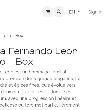
Sign in
EN
 Toro - Box
ra Fernando Leon
o - Box
o León est un hommage familial
re premium d’une grande élégance. Le
èdre et épices fines, puis évolue vers
 doux et noix grillées. La fumée est
m, avec une progression linéaire et
 belicoso ou toro met particulièrement