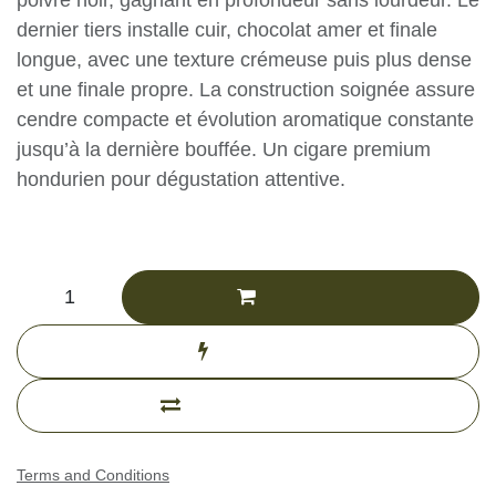
toasté, mélasse et poivre noir, gagnant en
profondeur sans lourdeur. Le dernier tiers
installe cuir, chocolat amer et finale longue, avec
une texture crémeuse puis plus dense et une
finale propre. La construction soignée assure
cendre compacte et évolution aromatique
constante jusqu’à la dernière bouffée. Un cigare
premium hondurien pour dégustation attentive.
CHF
273.82
(Tax excluded)
Add to cart
Buy now
Add to compare