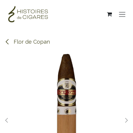
Skip to Content
Flor de Copan