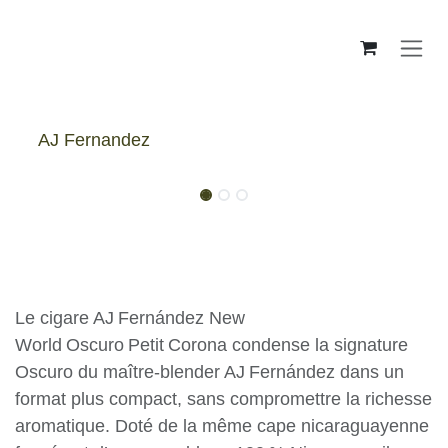
Skip to Content
AJ Fernandez
AJ Fernandez New World Oscuro
Petit Corona - Box
Le cigare AJ Fernández New
World Oscuro Petit Corona condense la
signature Oscuro du maître‑blender
AJ Fernández dans un format plus compact,
sans compromettre la richesse aromatique.