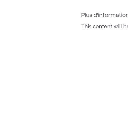
Plus d'informatio
This content will b
Useful Links
Co
Home
Manifesto
Mo
Boutiques
Chronicles
inf
Contact us