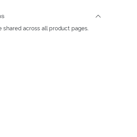
ns
e shared across all product pages.
ntact Us
Grand Rue 64, CH-1110
rges
o@histoiresdecigares.com
+41 21 803 22 05